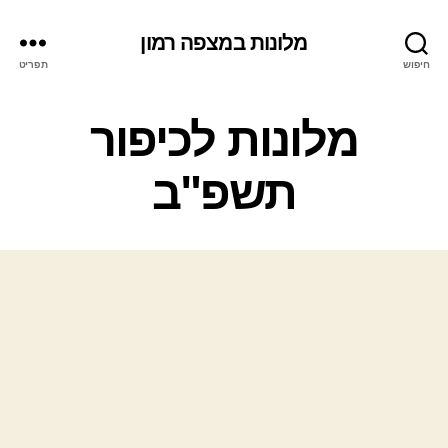
מלונות במצפה רמון
חיפוש
תפריט
ק
מלונות לכיפור
ט
ג
תשפ"ב
ו
ר
י
ו
ת