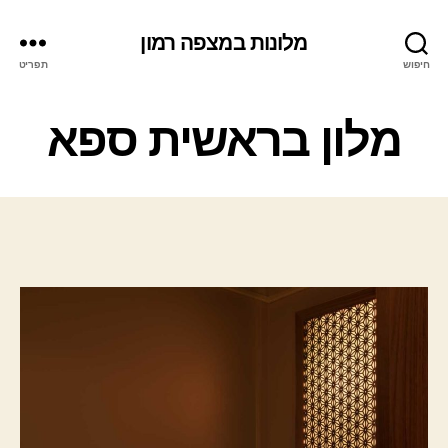
מלונות במצפה רמון
חיפוש
תפריט
ק
מלון בראשית ספא
ט
ג
ו
ר
י
ו
ת