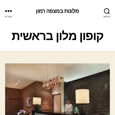
מלונות במצפה רמון
חיפוש
תפריט
ק
קופון מלון בראשית
ט
ג
ו
ר
י
ו
ת