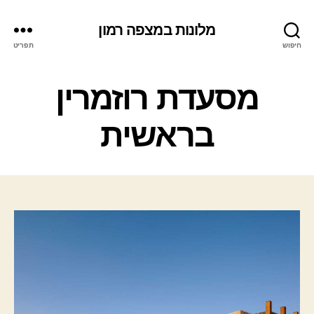
מלונות במצפה רמון
חיפוש
תפריט
ק
מסעדת רוזמרין
ט
ג
בראשית
ו
ר
י
ו
ת