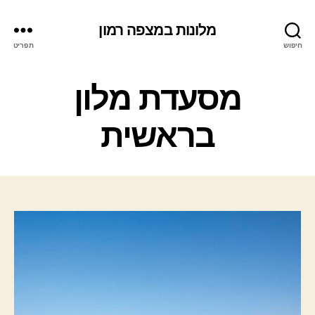
מלונות במצפה רמון
חיפוש
תפריט
ק
מסעדת מלון
ט
ג
בראשית
ו
ר
י
ו
ת