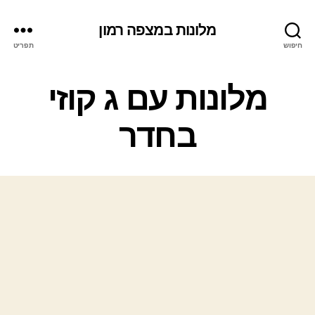
מלונות במצפה רמון
חיפוש
תפריט
ק
מלונות עם ג קוזי
ט
ג
בחדר
ו
ר
י
ו
ת