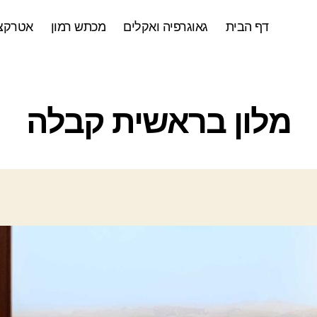
דף הבית
גאוגרפיה ואקלים
מכתש רמון
אטרקצי
ק
מלון בראשית קבלה
ט
ג
ו
ר
י
ו
ת