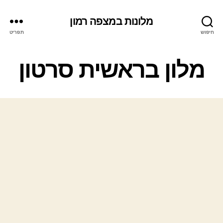
מלונות במצפה רמון
חיפוש
תפריט
ק
מלון בראשית סרטון
ט
ג
ו
ר
י
ו
ת