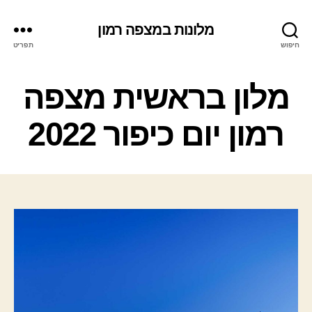
מלונות במצפה רמון
חיפוש
תפריט
ק
מלון בראשית מצפה
ט
ג
רמון יום כיפור 2022
ו
ר
י
ו
ת