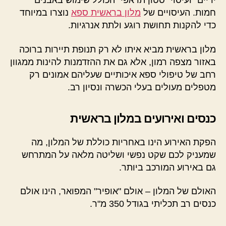
ידיים" ועיסוי "סטון תראפי" הכולל שימוש באבנים
חמות. העיסויים של
מלון בראשית ספא
נוצרו במיוחד
כדי להקנות תחושת רוגע ולתת אנרגיות.
מלון בראשית מביא איתו לא רק תנופת תיירות ברוכה
באזור מצפה רמון, אלא גם את ההזדמנות להינות ממגוון
רחב של טיפולי ספא איכותיים שעליהם אמונים רק
מטפלים מעולים בעלי הכשרה ונסיון רב.
כנסים ואירועים במלון בראשית
הפקת האירוע הינו באחריות כוללת של המלון, מה
שמעניק לכם שקט נפשי ושליטה מלאה על המתרחש
גם באירוע המורכב ביותר.
האולם של המלון – אולם "אופיר" המפואר, הינו אולם
כנסים רב תכליתי בגודל 350 מ"ר.