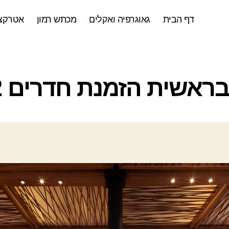
דף הבית
גאוגרפיה ואקלים
מכתש רמון
אטרקצי
ק
בראשית הזמנת חדרים 2022
ט
ג
ו
ר
י
ו
ת