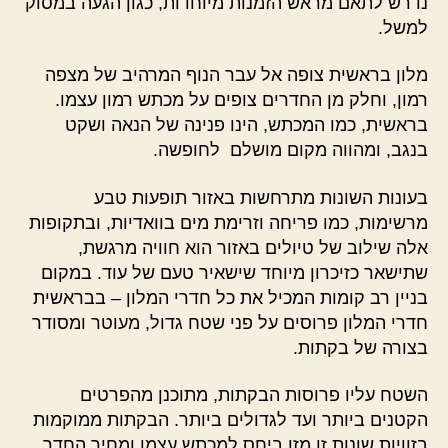
נדרש לתאם מראש הזמנות מיוחדות, כגון הגעה במסוק
למשל.
מלון בראשית צופה אל עבר הנוף המרהיב של מצפה
רמון, וחלק מן החדרים צופים על מכתש רמון עצמו.
בראשית, כמו המכתש, הינו פנינה של הנאה ושקט
בנגב, ומהווה מקום מושלם לחופשה.
בעונות השונות מתרחשות באזור תופעות טבע
מרשימות, כמו פריחה וזרימת מים בוואדיות, ובתקופות
אלה שילוב של טיולים באזור הוא חוויה מרגשת,
שתישאר כזיכרון מיוחד שישאיר טעם של עוד. במקום
בניין רב קומות המכיל את כל חדרי המלון – בבראשית
חדרי המלון פרוסים על פני שטח גדול, מעוטר ומסודר
בצורה של בקתות.
השטח עליו פרוסות הבקתות, מתוכנן מהפרטים
הקטנים ביותר ועד לגדולים ביותר. הבקתות ממוקמות
בזוויות שונות זו מזו ביחס למכתש עצמו ומחיר החדר