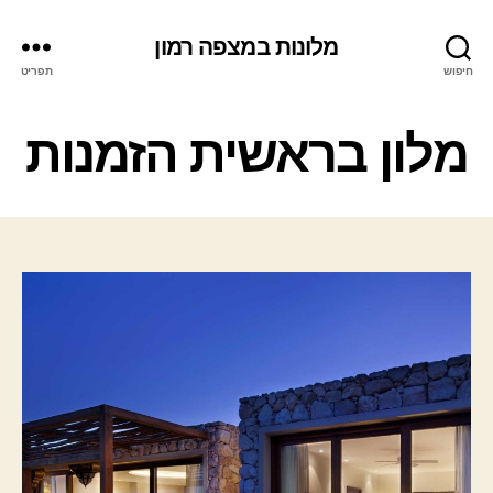
מלונות במצפה רמון
חיפוש
תפריט
ק
מלון בראשית הזמנות
ט
ג
ו
ר
י
ו
ת