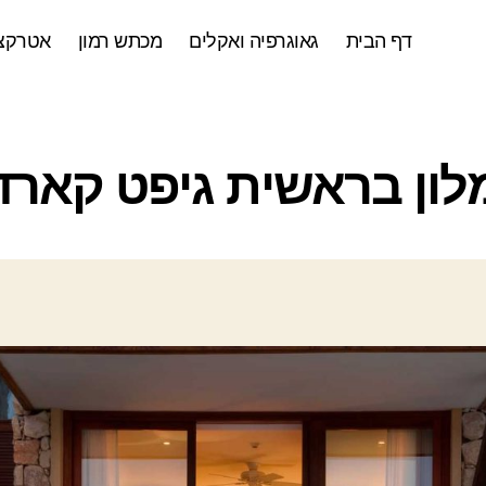
דף הבית
גאוגרפיה ואקלים
מכתש רמון
אטרקצי
ק
לון בראשית גיפט קארד
ט
ג
ו
ר
י
ו
ת