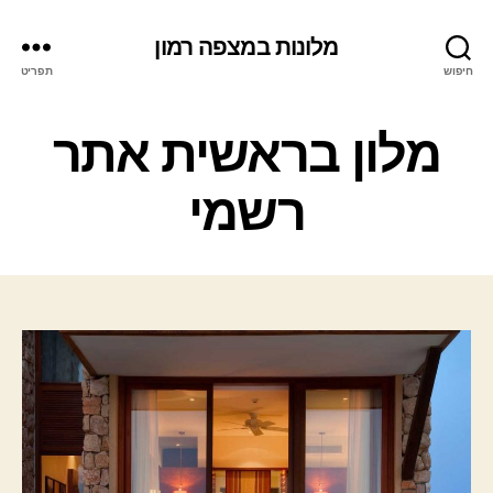
מלונות במצפה רמון
חיפוש
תפריט
ק
מלון בראשית אתר
ט
ג
רשמי
ו
ר
י
ו
ת