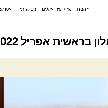
דף הבית
גאוגרפיה ואקלים
מכתש רמון
אטרקצי
ק
ון בראשית אפריל 2022
ט
ג
ו
ר
י
ו
ת