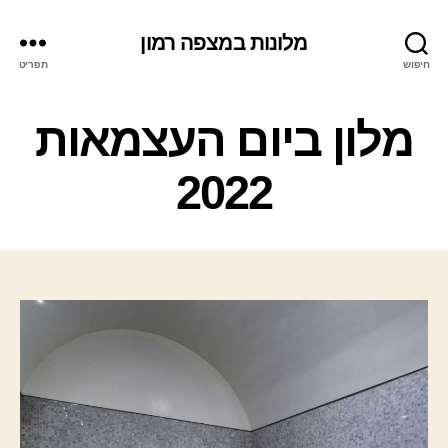
מלונות במצפה רמון
חיפוש
תפריט
ק
מלון ביום העצמאות
ט
ג
2022
ו
ר
י
ו
ת