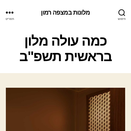
מלונות במצפה רמון
חיפוש
תפריט
ק
כמה עולה מלון
ט
ג
בראשית תשפ"ב
ו
ר
י
ו
ת