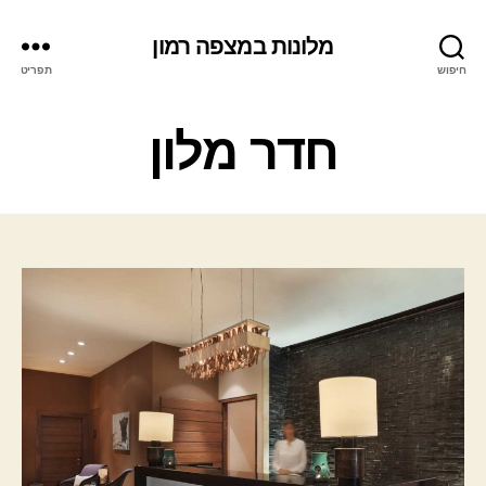
מלונות במצפה רמון
חיפוש
תפריט
ק
חדר מלון
ט
ג
ו
ר
י
ו
ת