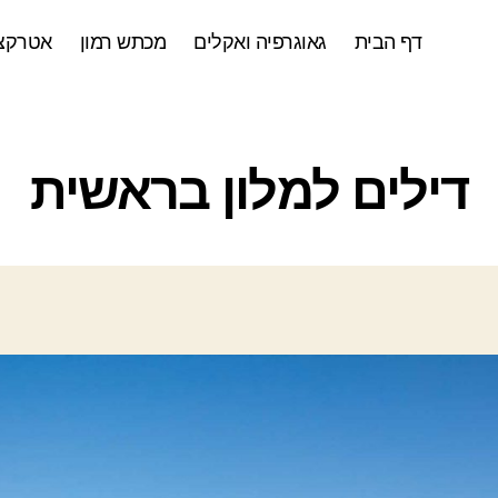
דף הבית
גאוגרפיה ואקלים
מכתש רמון
אטרקצי
ק
דילים למלון בראשית
ט
ג
ו
ר
י
ו
ת