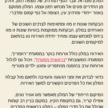
המלון פונה אל עבר הנוף המרהיב של מצפה רמון, וחלק
מן החדרים פונים אל מכתש רמון עצמו. המלון ממוקם
באזור ייחודי ומרהיב עין, הצופה על נוף קסום ומדברי.
הבקתות שונות זו מזו ומתאימות לצרכים השונים של
האורחים במלון. הבקתות ממוקמות בזוויות שונות זו מזו
ביחס למכתש עצמו ומחיר יחידת האירוח נע בהתאם
למיקומים השונים.
האירוח במלון כולל ארוחת בוקר במסעדת "רוזמרין",
המסעדה המשובחת "
בראשית מסעדה
", ויכול גם לכלול
ארוחות ערב בהזמנה מהתפריט ומזנון ילדים מטריף.
כדאי לבדוק את זמני ההגעה והעזיבה ולתאם מול קבלת
המלון את כל הפרטים הקשורים למשך האירוח.
המיקום הייחודי של המלון מאפשר מזג אוויר נעים,
אפילו קריר, גם בתקופת הקיץ. במקום בניין רב קומות
שכולל את כל חדרי המלון – במלון בראשית החדרים