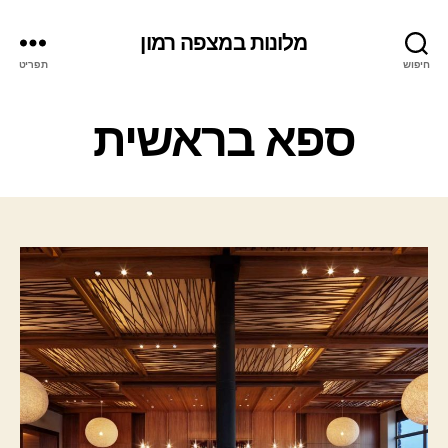
מלונות במצפה רמון
חיפוש
תפריט
ק
ספא בראשית
ט
ג
ו
ר
י
ו
ת