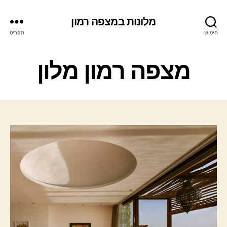
מלונות במצפה רמון
חיפוש
תפריט
ק
מצפה רמון מלון
ט
ג
ו
ר
י
ו
ת