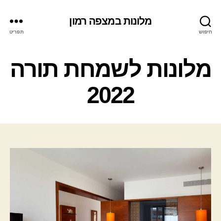
מלונות במצפה רמון
חיפוש
תפריט
ק
מלונות לשמחת תורה
ט
ג
2022
ו
ר
י
ו
ת