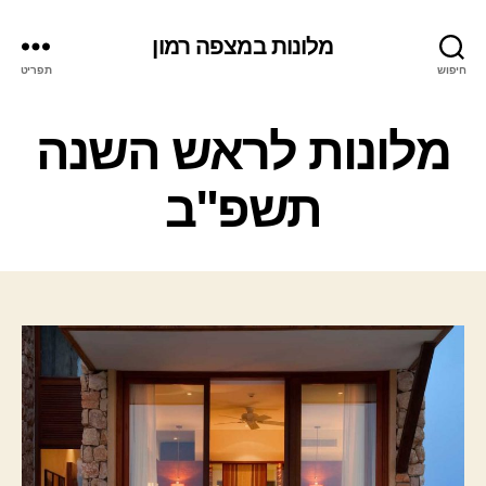
מלונות במצפה רמון
חיפוש
תפריט
ק
מלונות לראש השנה
ט
ג
תשפ"ב
ו
ר
י
ו
ת