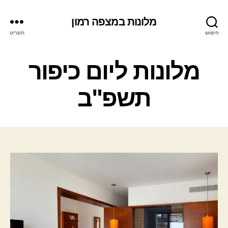
מלונות במצפה רמון
חיפוש
תפריט
ק
מלונות ליום כיפור
ט
ג
תשפ"ב
ו
ר
י
ו
ת