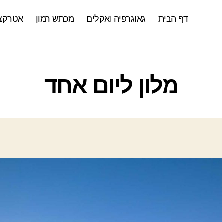
דף הבית
גאוגרפיה ואקלים
מכתש רמון
אטרקצי
ק
מלון ליום אחד
ט
ג
ו
ר
י
ו
ת