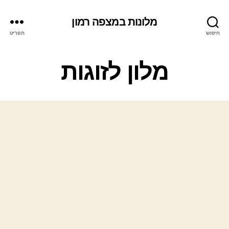
מלונות במצפה רמון
חיפוש
תפריט
ק
מלון לזוגות
ט
ג
ו
ר
י
ו
ת