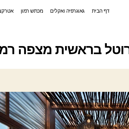
דף הבית
גאוגרפיה ואקלים
מכתש רמון
אטרקצי
ק
רוטל בראשית מצפה רמון
ט
ג
ו
ר
י
ו
ת