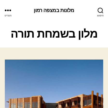
מלונות במצפה רמון
חיפוש
תפריט
ק
מלון בשמחת תורה
ט
ג
ו
ר
י
ו
ת