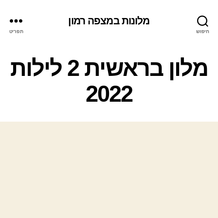
מלונות במצפה רמון
חיפוש
תפריט
ק
מלון בראשית 2 לילות
ט
ג
2022
ו
ר
י
ו
ת