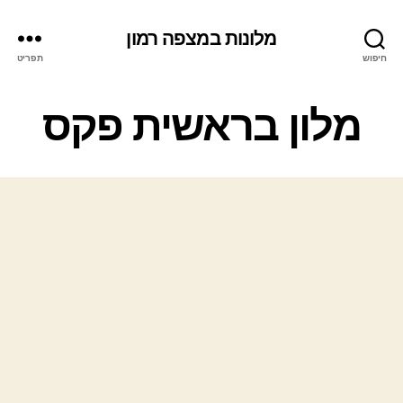
מלונות במצפה רמון
חיפוש
תפריט
ק
מלון בראשית פקס
ט
ג
ו
ר
י
ו
ת