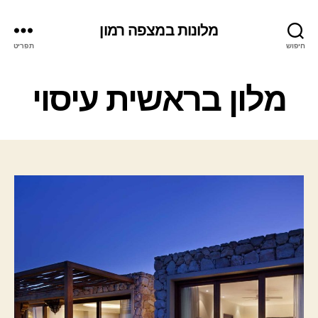
מלונות במצפה רמון
חיפוש
תפריט
ק
מלון בראשית עיסוי
ט
ג
ו
ר
י
ו
ת