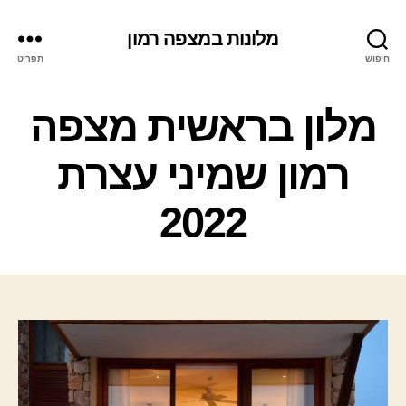
מלונות במצפה רמון
חיפוש
תפריט
ק
מלון בראשית מצפה
ט
ג
רמון שמיני עצרת
ו
ר
2022
י
ו
ת