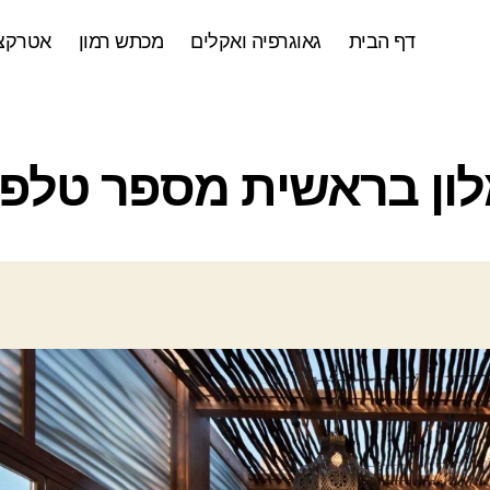
דף הבית
גאוגרפיה ואקלים
מכתש רמון
אטרקצי
ק
ון בראשית מספר טלפו
ט
ג
ו
ר
י
ו
ת