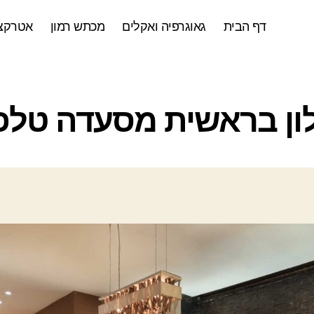
דף הבית
גאוגרפיה ואקלים
מכתש רמון
אטרקצי
ק
ון בראשית מסעדה טלפו
ט
ג
ו
ר
י
ו
ת