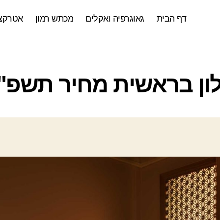
דף הבית
גאוגרפיה ואקלים
מכתש רמון
אטרקצי
ק
ון בראשית מחיר תשפ"
ט
ג
ו
ר
י
ו
ת