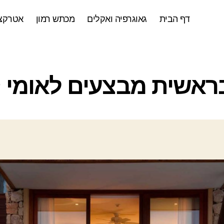
דף הבית
גאוגרפיה ואקלים
מכתש רמון
אטרקצי
ק
בראשית מבצעים לאומי 
ט
ג
ו
ר
י
ו
ת