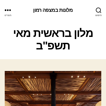
מלונות במצפה רמון
חיפוש
תפריט
ק
מלון בראשית מאי
ט
ג
תשפ"ב
ו
ר
י
ו
ת