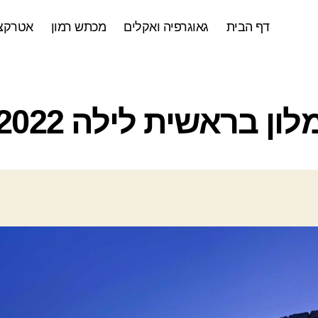
דף הבית
גאוגרפיה ואקלים
מכתש רמון
אטרקצי
ק
לון בראשית לילה 2022
ט
ג
ו
ר
י
ו
ת