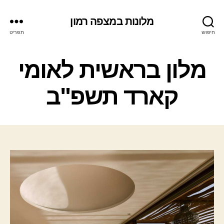
מלונות במצפה רמון
חיפוש
תפריט
ק
מלון בראשית לאומי
ט
ג
קארד תשפ"ב
ו
ר
י
ו
ת