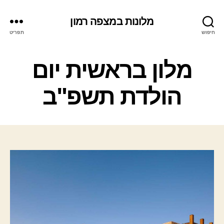
מלונות במצפה רמון
חיפוש
תפריט
ק
מלון בראשית יום
ט
ג
הולדת תשפ"ב
ו
ר
י
ו
ת