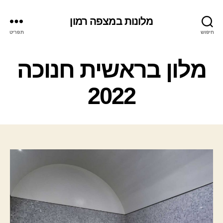
מלונות במצפה רמון
חיפוש
תפריט
ק
מלון בראשית חנוכה
ט
ג
2022
ו
ר
י
ו
ת