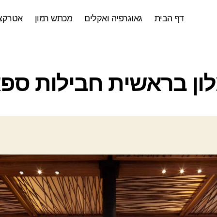
דף הבית
גאוגרפיה ואקלים
מכתש רמון
אטרקצי
ק
ון בראשית חבילות ספ
ט
ג
ו
ר
י
ו
ת