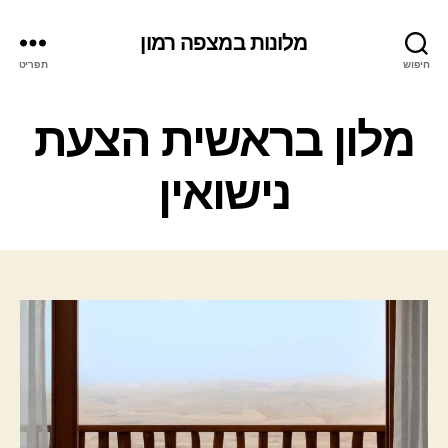
מלונות במצפה רמון
חיפוש
תפריט
ק
מלון בראשית הצעת
ט
ג
נישואין
ו
ר
י
ו
ת