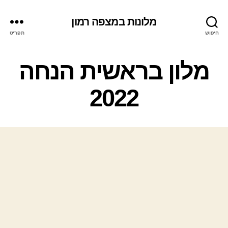
מלונות במצפה רמון
חיפוש
תפריט
ק
מלון בראשית הנחה
ט
ג
2022
ו
ר
י
ו
ת