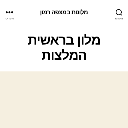
מלונות במצפה רמון
חיפוש
תפריט
ק
מלון בראשית
ט
ג
המלצות
ו
ר
י
ו
ת