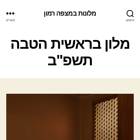
מלונות במצפה רמון
חיפוש
תפריט
ק
מלון בראשית הטבה
ט
ג
תשפ"ב
ו
ר
י
ו
ת