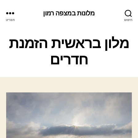
מלונות במצפה רמון
חיפוש
תפריט
ק
מלון בראשית הזמנת
ט
ג
חדרים
ו
ר
י
ו
ת