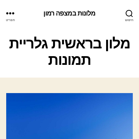
מלונות במצפה רמון
חיפוש
תפריט
ק
מלון בראשית גלריית
ט
ג
תמונות
ו
ר
י
ו
ת