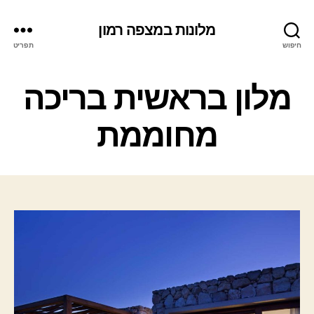
מלונות במצפה רמון
חיפוש
תפריט
ק
מלון בראשית בריכה
ט
ג
מחוממת
ו
ר
י
ו
ת